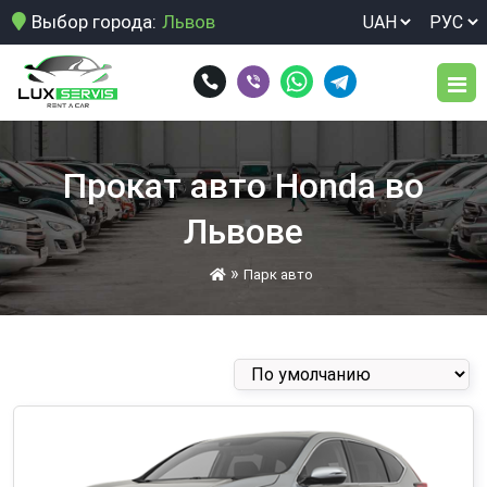
Выбор города:
Львов
Парк авто
Прокат авто Honda во
Услуги
Львове
Аренда авто для выезда за границу
Условия аренды
»
Парк авто
Аренда авто для корпоративных клиентов
Отзывы
Аренда авто для путешествий
Блог
Аренда авто для фотосессии
Аренда авто для юридических лиц
Контакты
Аренда авто на выходные