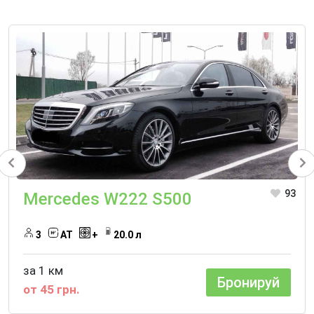
93
Mercedes W222 S500
3
АТ
+
20.0 л
за 1 км
Бронируй
от 45 грн.