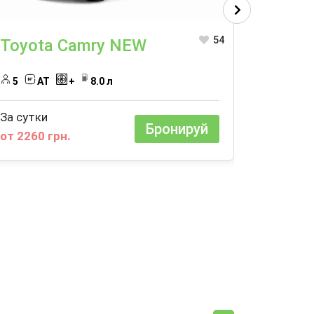
54
Toyota Camry NEW
Toyot
5
AT
+
8.0 л
4
A
За сутки
За сутки
Бронируй
от 2260 грн.
от 1492 