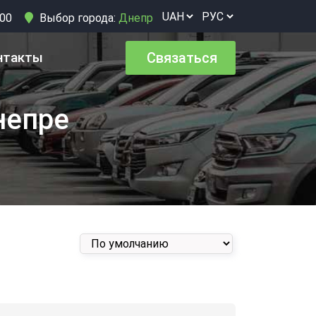
:00
Выбор города:
Днепр
нтакты
Связаться
непре