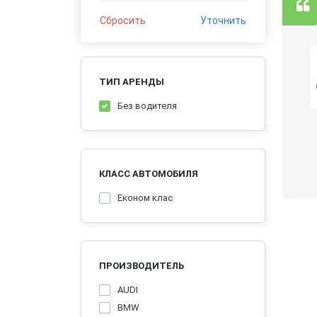
Сбросить
Уточнить
D
ТИП АРЕНДЫ
ы авто. Но електоркар еще ни разу не
Без водителя
вые. Честно говоря, мнение изменилось в
КЛАСС АВТОМОБИЛЯ
Економ клас
ПРОИЗВОДИТЕЛЬ
AUDI
BMW