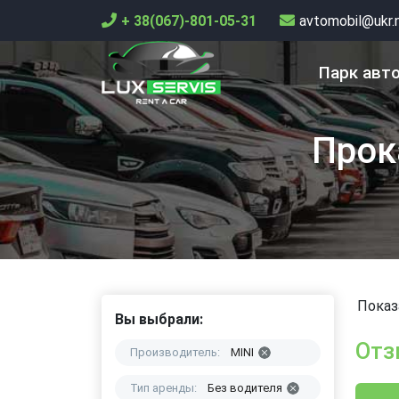
+ 38(067)-801-05-31
avtomobil@ukr.
Парк авт
Прок
Показа
Вы выбрали:
Отз
Производитель:
MINI
Тип аренды:
Без водителя