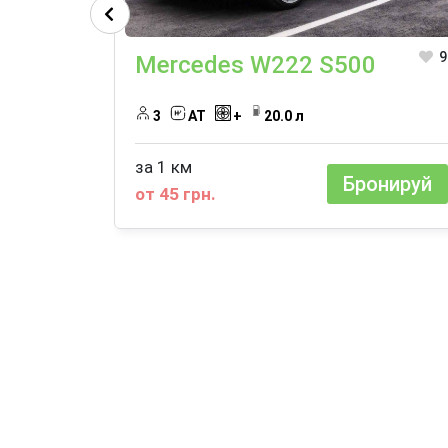
9
Mercedes W222 S500
3
АТ
+
20.0 л
за 1 км
Бронируй
от 45 грн.