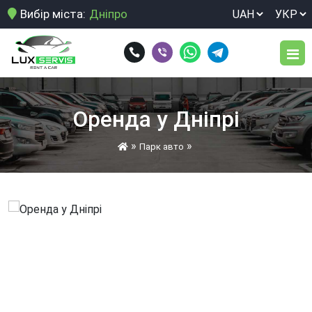
Вибір міста:
Дніпро
Парк авто
Оренда у Дніпрі
Послуги
»
»
Парк авто
Довгострокова оренда автомобіля
Умови оренди
Здати свій автомобіль в оренду
Відгуки
Нічне розвезення персоналу
Блог
Оренда авто для виїзду за кордон
Оренда авто для корпоративних клієнтів
Контакти
Оренда авто для подорожей