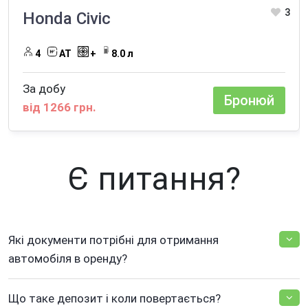
3
Honda Civic
4
AT
+
8.0 л
За добу
Бронюй
від 1266 грн.
Є питання?
Які документи потрібні для отримання
автомобіля в оренду?
Що таке депозит і коли повертається?