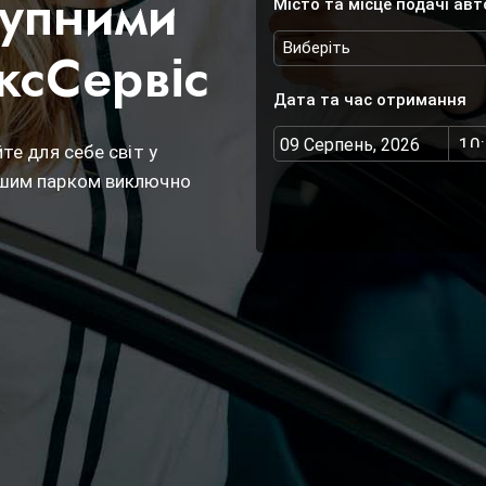
тупними
Місто та місце подачі авт
ксСервіс
Дата та час отримання
те для себе світ у
ашим парком виключно