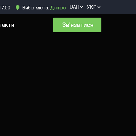
17:00
Вибір міста:
Дніпро
такти
Зв'язатися