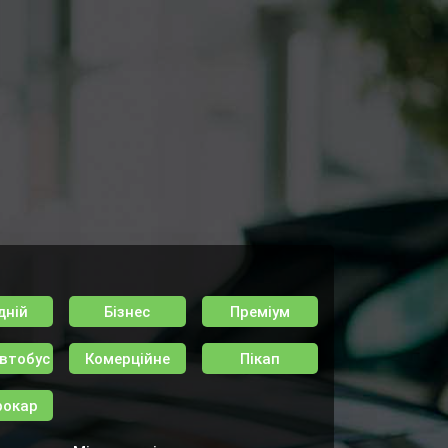
дній
Бізнес
Преміум
втобус
Комерційне
Пікап
рокар