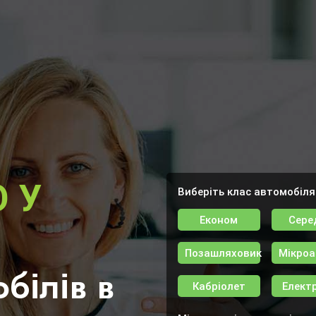
 У
Виберіть клас автомобіля
Економ
Сере
Позашляховик
Мікроа
білів в
Кабріолет
Елект