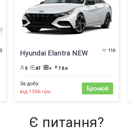
3
110
Hyundai Elantra NEW
5
AT
+
7.0 л
За добу
Бронюй
від 1356 грн.
Є питання?