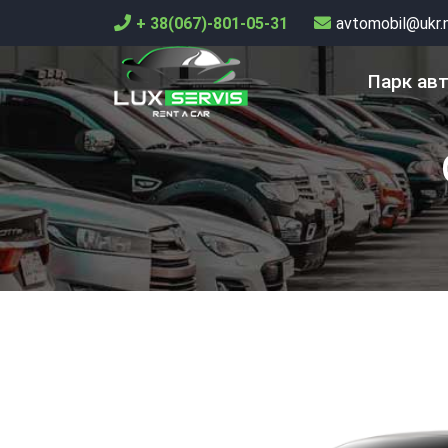
+ 38(067)-801-05-31
avtomobil@ukr.
Парк ав