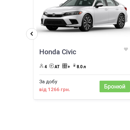
Honda Civic
4
AT
+
8.0 л
За добу
Бронюй
від 1266 грн.