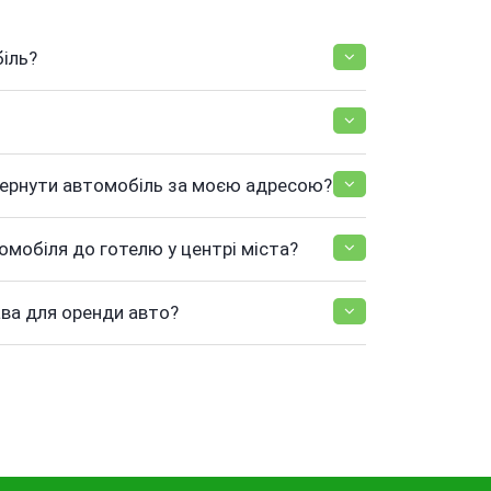
іль?
вернути автомобіль за моєю адресою?
омобіля до готелю у центрі міста?
ава для оренди авто?