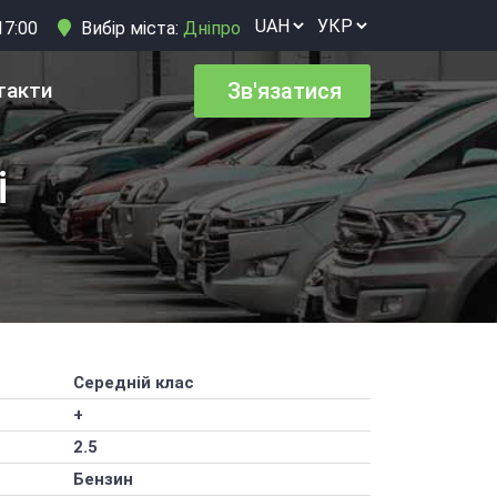
17:00
Вибір міста:
Дніпро
такти
Зв'язатися
і
Середній клас
+
2.5
Бензин