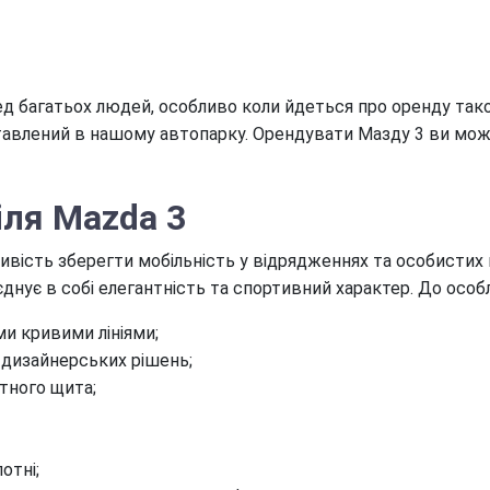
ед багатьох людей, особливо коли йдеться про оренду тако
тавлений в нашому автопарку. Орендувати Мазду 3 ви может
іля Mazda 3
ивість зберегти мобільність у відрядженнях та особистих
єднує в собі елегантність та спортивний характер. До осо
ми кривими лініями;
і дизайнерських рішень;
утного щита;
отні;