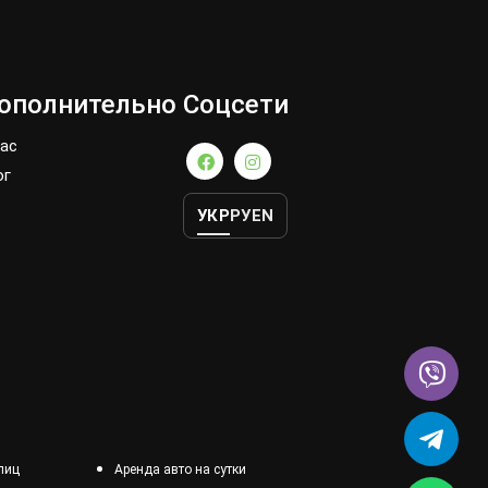
ополнительно
Соцсети
нас
ог
УКР
РУ
EN
лиц
Аренда авто на сутки