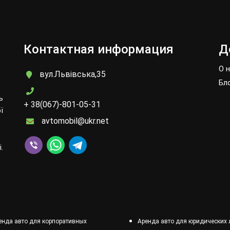
Контактная информация
Д
О 
вул.Львівська,35
Бл
ь
+ 38(067)-801-05-31
ї
avtomobil@ukr.net
.
енда авто для корпоративных
Аренда авто для юридических 