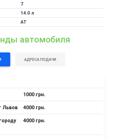
7
14.0 л
АТ
енды автомобиля
М
АДРЕСА ПОДАЧИ
1000 грн.
т Львов
4000 грн.
городу
4000 грн.