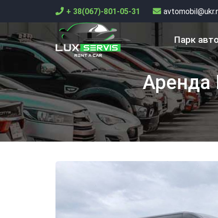
+ 38(067)-801-05-31
avtomobil@ukr.
Парк авт
Аренда 