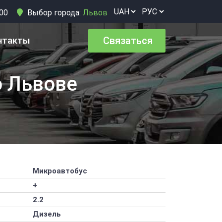
:00
Выбор города:
Львов
нтакты
Связаться
о Львове
Микроавтобус
+
2.2
Дизель