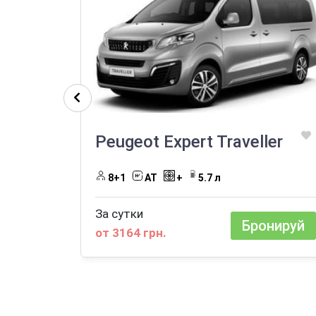
Peugeot Expert Traveller
8+1
AT
+
5.7 л
За сутки
Бронируй
от 3164 грн.