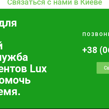
Связаться с нами в Киеве
для
ПОЗВОН
й
+38 (0
лужба
ентов Lux
Св
помочь
емя.