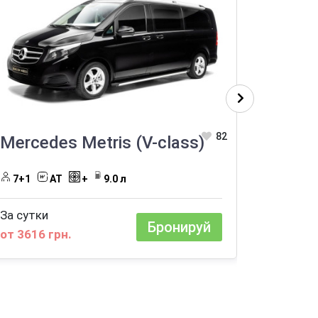
82
Mercedes Metris (V-class)
Merce
7+1
AT
+
9.0 л
6+1
За сутки
За сутки
Бронируй
от 3616 грн.
от 4068 