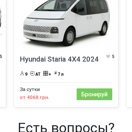
5
5
Hyundai Staria 4Х4 2024
9
AT
+
7 л
За сутки
Бронируй
от 4068 грн.
Есть вопросы?