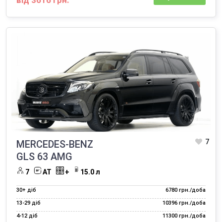
від 3616 грн.
7
MERCEDES-BENZ
GLS 63 AMG
7
AT
+
15.0 л
30+ діб
6780 грн./доба
13‑29 діб
10396 грн./доба
4‑12 діб
11300 грн./доба