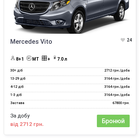
24
Mercedes Vito
8+1
МТ
+
7.0 л
30+ діб
2712 грн./доба
13‑29 діб
3164 грн./доба
4‑12 діб
3164 грн./доба
1‑3 діб
3164 грн./доба
Застава
67800 грн.
За добу
Бронюй
від 2712 грн.