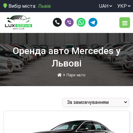
Вибір міста:
Львів
Парк авто
Оренда авто Mercedes у
Послуги
Львові
Довгострокова оренда автомобіля
Умови оренди
»
Парк авто
Здати свій автомобіль в оренду
Відгуки
Нічне розвезення персоналу
Блог
Оренда авто для виїзду за кордон
Оренда авто для корпоративних клієнтів
Контакти
Оренда авто для подорожей