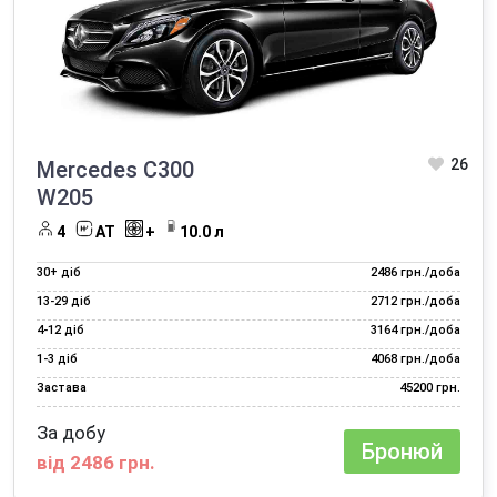
Оренда авто для фотосесії
Оренда авто для юридичних осіб
Оренда авто з ГБО
Оренда авто на весілля
26
Mercedes C300
Оренда авто на вихідні
W205
Оренда авто на добу
4
AT
+
10.0 л
Оренда авто на захід
30+ діб
2486 грн./доба
Оренда авто на місяць
13‑29 діб
2712 грн./доба
4‑12 діб
3164 грн./доба
Оренда авто на рік
1‑3 діб
4068 грн./доба
Оренда автомобілів на День народження
Застава
45200 грн.
Оренда електромобіля
За добу
Бронюй
від 2486 грн.
Оренда машини на тиждень