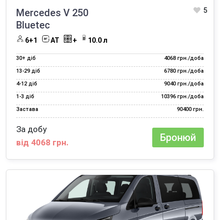
5
Mercedes V 250
Bluetec
6+1
AT
+
10.0 л
30+ діб
4068 грн./доба
13‑29 діб
6780 грн./доба
4‑12 діб
9040 грн./доба
1‑3 діб
10396 грн./доба
Застава
90400 грн.
За добу
Бронюй
від 4068 грн.