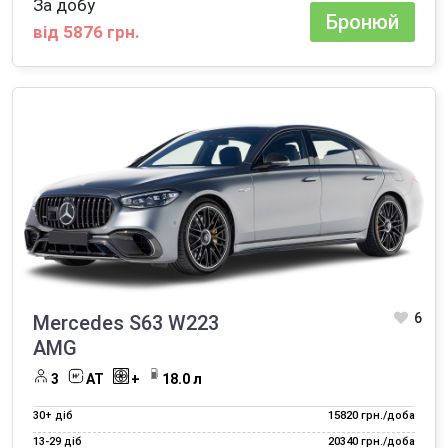
За добу
Бронюй
від 5876 грн.
6
Mercedes S63 W223
AMG
3
АТ
+
18.0 л
30+ діб
15820 грн./доба
13‑29 діб
20340 грн./доба