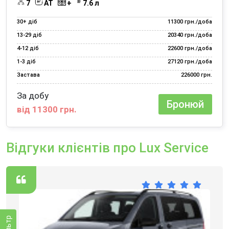
7
АТ
+
7.6 л
30+ діб
11300 грн./доба
13‑29 діб
20340 грн./доба
4‑12 діб
22600 грн./доба
1‑3 діб
27120 грн./доба
Застава
226000 грн.
За добу
Бронюй
від 11300 грн.
Відгуки клієнтів про Lux Service
Фільтр