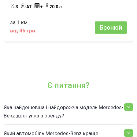
3
АТ
+
20.0 л
за 1 км
Бронюй
від 45 грн.
Є питання?
Яка найдешевша і найдорожча модель Mercedes-
Benz доступна в оренду?
Який автомобіль Mercedes-Benz краще