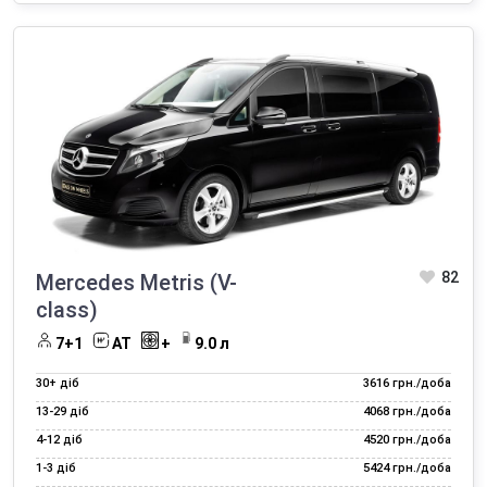
Погодинна оренда автомобіля
Додаткові послуги оренди автомобілів
82
Mercedes Metris (V-
class)
7+1
AT
+
9.0 л
30+ діб
3616 грн./доба
13‑29 діб
4068 грн./доба
4‑12 діб
4520 грн./доба
1‑3 діб
5424 грн./доба