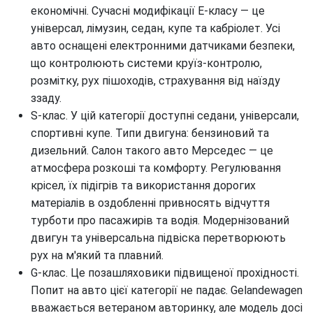
економічні. Сучасні модифікації Е-класу — це
універсал, лімузин, седан, купе та кабріолет. Усі
авто оснащені електронними датчиками безпеки,
що контролюють системи круїз-контролю,
розмітку, рух пішоходів, страхування від наїзду
ззаду.
S-клас. У цій категорії доступні седани, універсали,
спортивні купе. Типи двигуна: бензиновий та
дизельний. Салон такого авто Мерседес — це
атмосфера розкоші та комфорту. Регулювання
крісел, їх підігрів та використання дорогих
матеріалів в оздобленні привносять відчуття
турботи про пасажирів та водія. Модернізований
двигун та універсальна підвіска перетворюють
рух на м'який та плавний.
G-клас. Це позашляховики підвищеної прохідності.
Попит на авто цієї категорії не падає. Gelandewagen
вважається ветераном авторинку, але модель досі