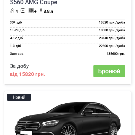
S560 AMG Coupe
4
+
8.8 л
30+ діб
15820 грн./доба
13‑29 діб
18080 грн./доба
4‑12 діб
20340 грн./доба
1‑3 діб
22600 грн./доба
Застава
135600 грн.
За добу
Бронюй
від 15820 грн.
Новий