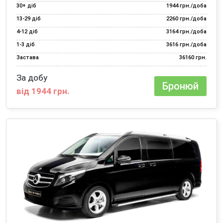
30+ діб
1944 грн./доба
13‑29 діб
2260 грн./доба
4‑12 діб
3164 грн./доба
1‑3 діб
3616 грн./доба
Застава
36160 грн.
За добу
Бронюй
від 1944 грн.