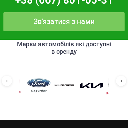
+38 (067) 801-05-31
Зв'язатися з нами
Марки автомобілів які доступні
в оренду
‹
›