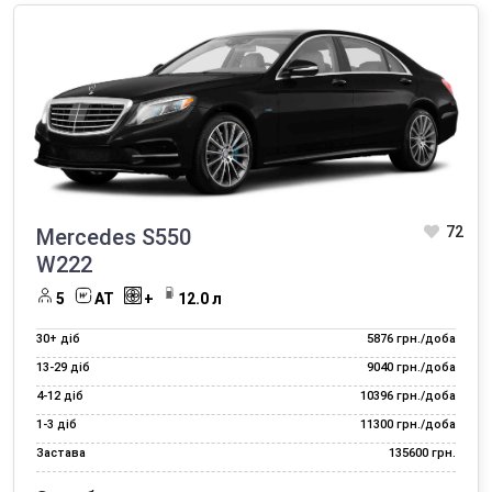
72
Mercedes S550
W222
5
AT
+
12.0 л
30+ діб
5876 грн./доба
13‑29 діб
9040 грн./доба
4‑12 діб
10396 грн./доба
1‑3 діб
11300 грн./доба
Застава
135600 грн.