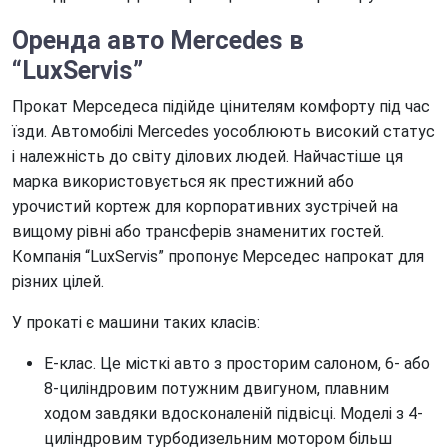
Оренда авто Mercedes
в
“L
uxServis”
Прокат Мерседеса підійде цінителям комфорту під час
їзди. Автомобілі Mercedes уособлюють високий статус
і належність до світу ділових людей. Найчастіше ця
марка використовується як престижний або
урочистий кортеж для корпоративних зустрічей на
вищому рівні або трансферів знаменитих гостей.
Компанія “LuxServis” пропонує Мерседес напрокат для
різних цілей.
У прокаті є машини таких класів:
Е-клас. Це місткі авто з просторим салоном, 6- або
8-циліндровим потужним двигуном, плавним
ходом завдяки вдосконаленій підвісці. Моделі з 4-
циліндровим турбодизельним мотором більш