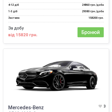
4‑12 діб
24860 грн./доба
1‑3 діб
29380 грн./доба
Застава
158200 грн.
За добу
Бронюй
від 15820 грн.
3
Mercedes-Benz