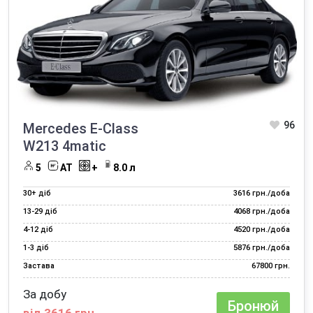
96
Mercedes E-Class
W213 4matic
5
AT
+
8.0 л
30+ діб
3616 грн./доба
13‑29 діб
4068 грн./доба
4‑12 діб
4520 грн./доба
1‑3 діб
5876 грн./доба
Застава
67800 грн.
За добу
Бронюй