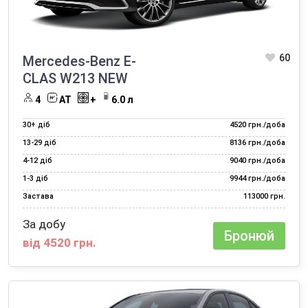
60
Mercedes-Benz E-
CLAS W213 NEW
4
AT
+
6.0 л
30+ діб
4520 грн./доба
13‑29 діб
8136 грн./доба
4‑12 діб
9040 грн./доба
1‑3 діб
9944 грн./доба
Застава
113000 грн.
За добу
Бронюй
від 4520 грн.