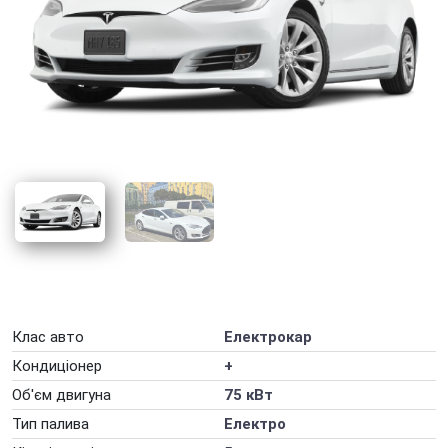
Оренда авто для фотосесії
Оренда авто для юридичних осіб
Оренда авто з ГБО
Оренда авто на весілля
Оренда авто на вихідні
Оренда авто на добу
Оренда авто на захід
Оренда авто на місяць
Оренда авто на рік
Клас авто
Електрокар
Оренда автомобілів на День народження
Кондиціонер
+
Оренда електромобіля
Об'єм двигуна
75 кВт
Оренда машини на тиждень
Тип палива
Електро