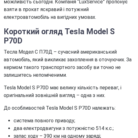
можливість сьогодні. Компанія “LuxService” пропонує
взяти в прокат яскравий і потужний
електроавтомобіль на вигідних умовах.
Короткий огляд Tesla Model S
P70D
Тесла Модел С П70Д – сучасний американський
автомобіль, який викликає захоплення в оточуючих. За
кермом такого транспортного засобу ви точно не
залишитесь непоміченими.
Tesla Model S P70D має велику кількість переваг, і
оригінальний зовнішній вигляд – одна з них.
До особливостей Tesla Model S P70D належать:
система повного приводу;
два електродвигуни з потужністю 514 к.с.;
запас ходу – 390 км на одному заряді;