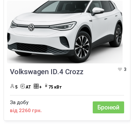
3
Volkswagen ID.4 Crozz
5
AT
+
75 кВт
За добу
Бронюй
від 2260 грн.