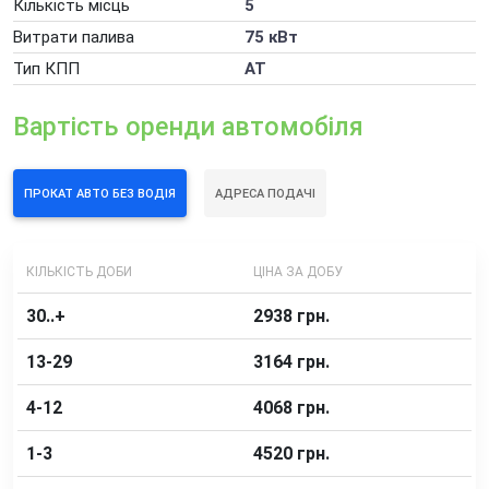
Кількість місць
5
Погодинна оренда автомобіля
Витрати палива
75 кВт
Додаткові послуги оренди автомобілів
Тип КПП
AT
Вартість оренди автомобіля
ПРОКАТ АВТО БЕЗ ВОДІЯ
АДРЕСА ПОДАЧІ
КІЛЬКІСТЬ ДОБИ
ЦІНА ЗА ДОБУ
30..+
2938 грн.
13-29
3164 грн.
4-12
4068 грн.
1-3
4520 грн.