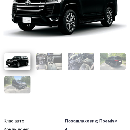
Оренда авто для фотосесії
Оренда авто для юридичних осіб
Оренда авто з ГБО
Оренда авто на весілля
Оренда авто на вихідні
Оренда авто на добу
Оренда авто на захід
Оренда авто на місяць
Оренда авто на рік
Оренда автомобілів на День народження
Оренда електромобіля
Клас авто
Позашляховик; Преміум
Оренда машини на тиждень
Кондиціонер
+