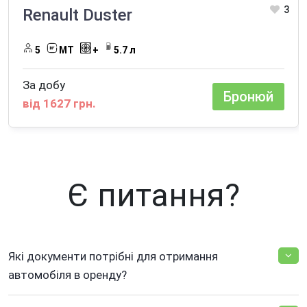
3
Renault Duster
5
МТ
+
5.7 л
За добу
Бронюй
від 1627 грн.
Є питання?
Які документи потрібні для отримання
автомобіля в оренду?