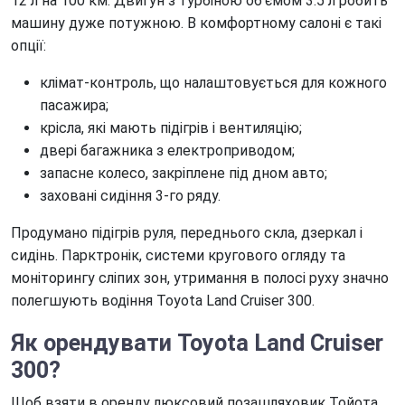
12 л на 100 км. Двигун з турбіною об’ємом 3.5 л робить
машину дуже потужною. В комфортному салоні є такі
опції:
клімат-контроль, що налаштовується для кожного
пасажира;
крісла, які мають підігрів і вентиляцію;
двері багажника з електроприводом;
запасне колесо, закріплене під дном авто;
заховані сидіння 3-го ряду.
Продумано підігрів руля, переднього скла, дзеркал і
сидінь. Парктронік, системи кругового огляду та
моніторингу сліпих зон, утримання в полосі руху значно
полегшують водіння Toyota Land Cruiser 300.
Як орендувати
Toyota Land Cruiser
300?
Щоб взяти в оренду люксовий позашляховик Тойота