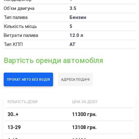
Погодинна оренда автомобіля
Об'єм двигуна
3.5
Додаткові послуги оренди автомобілів
Тип палива
Бензин
Кількість місць
5
Витрати палива
12.0 л
Тип КПП
АТ
Вартість оренди автомобіля
ПРОКАТ АВТО БЕЗ ВОДІЯ
АДРЕСА ПОДАЧІ
КІЛЬКІСТЬ ДОБИ
ЦІНА ЗА ДОБУ
30..+
11300 грн.
13-29
13108 грн.