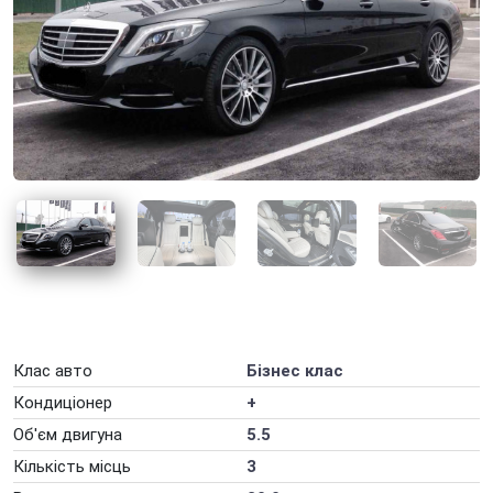
Оренда авто для фотосесії
Оренда авто для юридичних осіб
Оренда авто з ГБО
Оренда авто на весілля
Оренда авто на вихідні
Оренда авто на добу
Оренда авто на захід
Оренда авто на місяць
Оренда авто на рік
Клас авто
Бізнес клас
Оренда автомобілів на День народження
Кондиціонер
+
Оренда електромобіля
Об'єм двигуна
5.5
Оренда машини на тиждень
Кількість місць
3