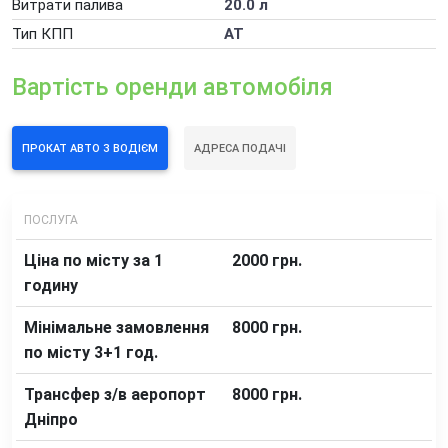
Витрати палива
20.0 л
Погодинна оренда автомобіля
Тип КПП
АТ
Додаткові послуги оренди автомобілів
Вартість оренди автомобіля
ПРОКАТ АВТО З ВОДІЄМ
АДРЕСА ПОДАЧІ
ПОСЛУГА
Ціна по місту за 1
2000 грн.
годину
Мінімальне замовлення
8000 грн.
по місту 3+1 год.
Трансфер з/в аеропорт
8000 грн.
Дніпро