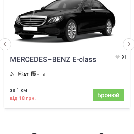
91
MERCEDES–BENZ E-class
АТ
+
за 1 км
Бронюй
від 18 грн.