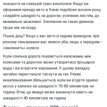
повороти на слизькій трасі виключені. Якщо ви
оформили оренду авто в Києві подобово восени року,
скидайте швидкість на дорогах, усипаних листям, до
мінімально можливої. Зчеплення на таких ділянках
гірше ніж на льоду.
Пішов дощ? Якщо у вас авто із заднім приводом, при
різкому гальмуванні вас занесе убік, якщо з переднім –
«заклинить» колеса.
Коли слизька дорога покриється калюжами, між
колесами та дорогою може утворитися прошарок
води, і ви втратите керування. У цьому випадку
негайно перестаньте тиснути на газ. Ризик
аквапланування збільшиться, коли ви в'їдете однією
віссю у калюжу на швидкості 70-80 кілометрів на
годину. Втім, це явище може виникнути навіть на
швидкості 40 кілометрів на годину.