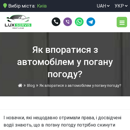
Вибір міста:
Київ
Парк авто
Як впоратися з
Послуги
автомобілем у погану
Довгострокова оренда автомобіля
Умови оренди
погоду?
Здати свій автомобіль в оренду
»
»
Відгуки
Blog
Як впоратися з автомобілем у погану погоду?
Нічне розвезення персоналу
Блог
Оренда Toyota Land Cruiser 250 у Києві.
Оренда авто для виїзду за кордон
Контакти
І новачки, які нещодавно отримали права, і досвідчені
Оренда авто для корпоративних клієнтів
водії знають, що в погану погоду потрібно скинути