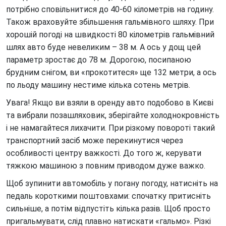
Оренда автомобіля в аеропорту Бориспіль
потрібно сповільнитися до 40-60 кілометрів на годину.
Також враховуйте збільшення гальмівного шляху. При
Оренда автомобіля в аеропорту Жуляни
хорошій погоді на швидкості 80 кілометрів гальмівний
Оренда електромобіля
шлях авто буде невеликим – 38 м. А ось у дощ цей
параметр зростає до 78 м. Дорогою, посипаною
Оренда машини на тиждень
брудним снігом, ви «прокотитеся» ще 132 метри, а ось
Погодинна оренда автомобіля
по льоду машину нестиме кілька сотень метрів.
Додаткові послуги оренди автомобілів
Увага! Якщо ви взяли в оренду авто подобово в Києві
та вибрали позашляховик, зберігайте холоднокровність
і не намагайтеся лихачити. При різкому повороті такий
транспортний засіб може перекинутися через
особливості центру важкості. До того ж, керувати
тяжкою машиною з повним приводом дуже важко.
Щоб зупинити автомобіль у погану погоду, натисніть на
педаль короткими поштовхами: спочатку притисніть
сильніше, а потім відпустіть кілька разів. Щоб просто
пригальмувати, слід плавно натискати «гальмо». Різкі