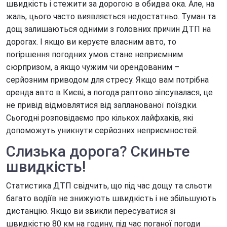
швидкість і стежити за дорогою в обидва ока. Але, на
Оренда авто для подорожей
жаль, цього часто виявляється недостатньо. Туман та
Оренда авто для посольств
дощ залишаються одними з головних причин ДТП на
дорогах. І якщо ви керуєте власним авто, то
Оренда авто для фотосесії
погіршення погодних умов стане неприємним
Оренда авто для юридичних осіб
сюрпризом, а якщо чужим чи орендованим –
серйозним приводом для стресу. Якщо вам потрібна
Оренда авто з ГБО
оренда авто в Києві, а погода раптово зіпсувалася, це
Оренда авто на весілля
не привід відмовлятися від запланованої поїздки.
Сьогодні розповідаємо про кількох лайфхаків, які
Оренда авто на вихідні
допоможуть уникнути серйозних неприємностей.
Оренда авто на добу
Слизька дорога? Скиньте
Оренда авто на захід
швидкість!
Оренда авто на місяць
Статистика ДТП свідчить, що під час дощу та сльоти
Оренда авто на рік
багато водіїв не знижують швидкість і не збільшують
дистанцію. Якщо ви звикли пересуватися зі
Оренда автомобілів на День народження
швидкістю 80 км на годину, під час поганої погоди