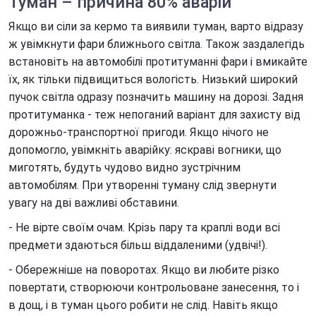
Туман – причина 80% аварій
Якщо ви сіли за кермо та виявили туман, варто відразу
ж увімкнути фари ближнього світла. Також заздалегідь
встановіть на автомобілі протитуманні фари і вмикайте
їх, як тільки підвищиться вологість. Низький широкий
пучок світла одразу позначить машину на дорозі. Задня
протитуманка - теж непоганий варіант для захисту від
дорожньо-транспортної пригоди. Якщо нічого не
допомогло, увімкніть аварійку: яскраві вогники, що
миготять, будуть чудово видно зустрічним
автомобілям. При утворенні туману слід звернути
увагу на дві важливі обставини.
- Не вірте своїм очам. Крізь пару та краплі води всі
предмети здаються більш віддаленими (удвічі!).
- Обережніше на поворотах. Якщо ви любите різко
повертати, створюючи контрольоване занесення, то і
в дощ, і в туман цього робити не слід. Навіть якщо