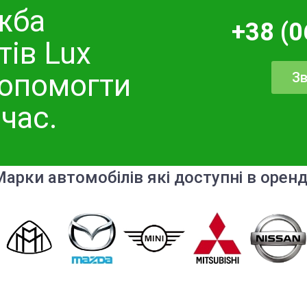
жба
+38 (0
тів Lux
допомогти
Зв
 час.
арки автомобілів які доступні в орен