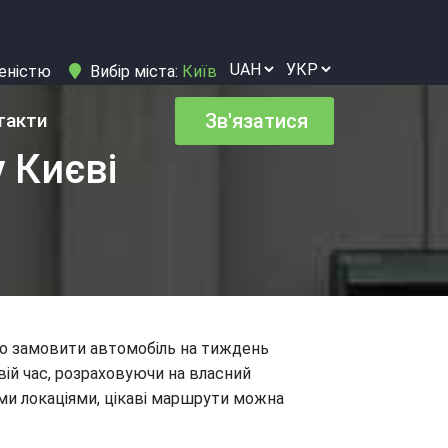
вленістю
Вибір міста:
Київ
такти
Зв'язатися
 Києві
гко замовити автомобіль на тиждень
ій час, розраховуючи на власний
ими локаціями, цікаві маршрути можна