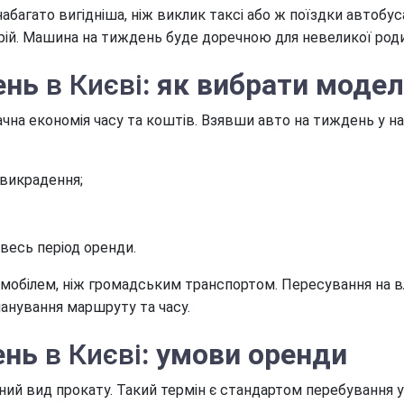
набагато вигідніша, ніж виклик таксі або ж поїздки автобу
рій. Машина на тиждень буде доречною для невеликої родин
ень
в Києві
: як вибрати модел
на економія часу та коштів. Взявши авто на тиждень у нас
 викрадення;
весь період оренди.
омобілем, ніж громадським транспортом. Пересування на в
ланування маршруту та часу.
ень
в Києві
: умови оренди
й вид прокату. Такий термін є стандартом перебування у в