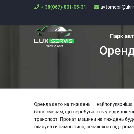
+ 38(067)-801-05-31
avtomobil@ukr.
Парк ав
Оренд
Оренда авто на тиждень — найпопулярніша п
бізнесменам, що перебувають у відрядженні
транспорт. Прокат машини на тиждень буде 
планувати самостійно, незалежно від грома