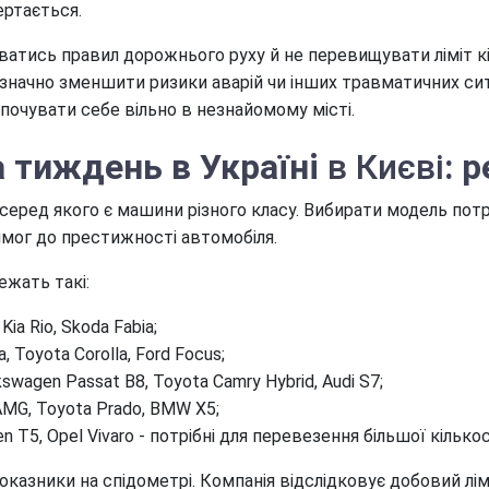
ертається.
ватись правил дорожнього руху й не перевищувати ліміт к
начно зменшити ризики аварій чи інших травматичних си
 почувати себе вільно в незнайомому місті.
 тиждень в Україні
в Києві
: 
 серед якого є машини різного класу. Вибирати модель потр
имог до престижності автомобіля.
жать такі:
ia Rio, Skoda Fabia;
 Toyota Corolla, Ford Focus;
agen Passat B8, Toyota Camry Hybrid, Audi S7;
MG, Toyota Prado, BMW X5;
 T5, Opel Vivaro - потрібні для перевезення більшої кількос
казники на спідометрі. Компанія відслідковує добовий лім