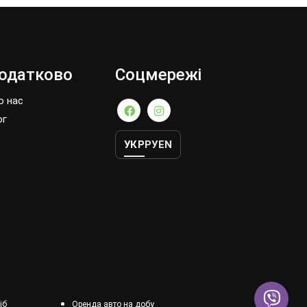
одатково
Соцмережі
о нас
ог
УКР
РУ
EN
іб
Оренда авто на добу