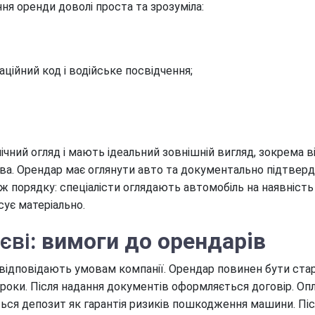
я оренди доволі проста та зрозуміла:
аційний код і водійське посвідчення;
чний огляд і мають ідеальний зовнішній вигляд, зокрема в
ва. Орендар має оглянути авто та документально підтвер
ж порядку: спеціалісти оглядають автомобіль на наявність
ує матеріально.
єві
: вимоги до орендарів
 відповідають умовам компанії. Орендар повинен бути ста
роки. Після надання документів оформляється договір. Опл
ся депозит як гарантія ризиків пошкодження машини. Піс