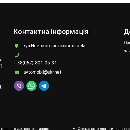
Контактна інформація
Д
Пр
вул.Новокостянтинівська 4а
Бл
ь
+ 38(067)-801-05-31
ї
avtomobil@ukr.net
.
енда авто для корпоративних
Оренда авто для юридичних ос