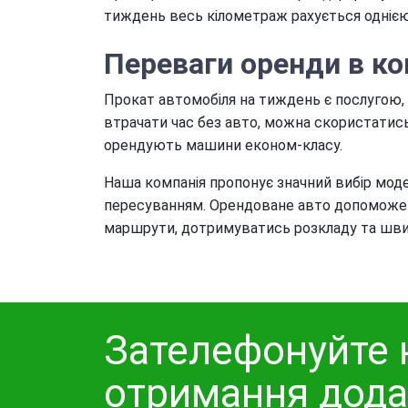
тиждень весь кілометраж рахується одніє
Переваги оренди в ком
Прокат автомобіля на тиждень є послугою, 
втрачати час без авто, можна скористатись
орендують машини економ-класу.
Наша компанія пропонує значний вибір модел
пересуванням. Орендоване авто допоможе ві
маршрути, дотримуватись розкладу та швид
Зателефонуйте 
отримання дода