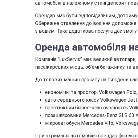
автомобіля в належному стані депозит пов
Орендар має бути відповідальним, дотриму
Обережне ставлення до водіння допоможе з
з водієм. Така додаткова послуга дає змогу
Оренда автомобіля на
Компанія “LuxServis” має великий автопарк,
пасажирських місць, об’ємі багажнику та в
До топових машин прокату на тиждень нале
економічні та просторі Volkswagen Polo, K
авто середнього класу Volkswagen Jetta,
престижний бізнес-клас очолюють Volksw
позашляховики Mercedes-Benz GLS 63 A
мікроавтобуси Mercedes Vito, Volkswagen
При отриманні автомобіля орендар фіксує по