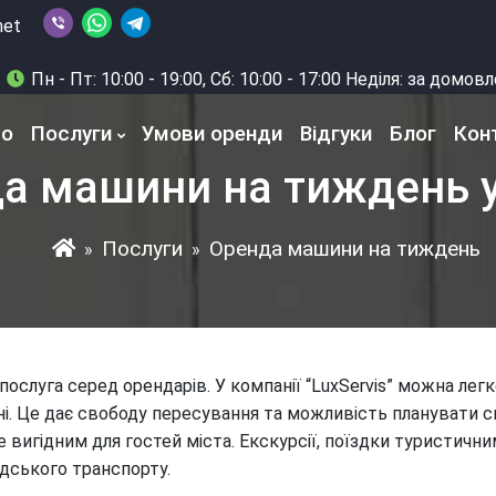
net
Пн - Пт: 10:00 - 19:00, Сб: 10:00 - 17:00 Неділя: за домо
то
Послуги
Умови оренди
Відгуки
Блог
Кон
а машини на тиждень у
Послуги
Оренда машини на тиждень
»
»
ослуга серед орендарів. У компанії “LuxServis” можна ле
. Це дає свободу пересування та можливість планувати св
вигідним для гостей міста. Екскурсії, поїздки туристичн
дського транспорту.