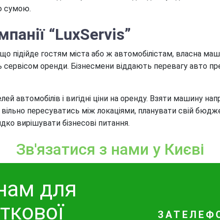
ю сумою.
панії “LuxServis”
що підійде гостям міста або ж автомобілістам, власна маш
 сервісом оренди. Бізнесмени віддають перевагу авто пре
ей автомобілів і вигідні ціни на оренду. Взяти машину на
льно пересуватись між локаціями, планувати свій бюджет і
ко вирішувати бізнесові питання.
Зв'язатися з нами у Києві
нам для
ткової
ЗАТЕЛЕФ