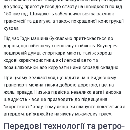
Оренда автомобіля в аеропорту Бориспіль
до упору, приготуйтеся до старту на швидкості понад
150 км/год. Швидкість забезпечується за рахунок
Оренда автомобіля в аеропорту Жуляни
трансмісії та двигуна, а також покращеної конструкції
Оренда електромобіля
кузова.
Оренда машини на тиждень
Під час їзди машина буквально притискається до
дороги, що забезпечує непогану стійкість. Всупереч
Погодинна оренда автомобіля
поширеній думці, спорткари мають такі ж хороші
Додаткові послуги оренди автомобілів
ходові характеристики, як і легкові авто та
позашляховики, але керувати ними справді складно.
При цьому вважається, що їздити на швидкісному
транспорті можна тільки доброю дорогою, і це, на
жаль, правда. Низька підвіска, невелика вага і висока
швидкість - все це призводить до підвищення
"жорсткості" ходу, тому якщо ви плануєте покататися з
вітерцем, виїжджайте на якісну міжміську трасу.
Передові технології та ретро-