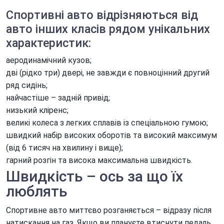
Оренда авто для подорожей
Спортивні авто відрізняються від
Оренда авто для посольств
авто інших класів рядом унікальних
характеристик:
Оренда авто для фотосесії
аеродинамічний кузов;
Оренда авто для юридичних осіб
дві (рідко три) двері, не завжди є повноцінний другий
Оренда авто з ГБО
ряд сидінь;
найчастіше – задній привід;
Оренда авто на весілля
низький кліренс;
Оренда авто на вихідні
великі колеса з легких сплавів із спеціальною гумою;
швидкий набір високих оборотів та високий максимум
Оренда авто на добу
(від 6 тисяч на хвилину і вище);
Оренда авто на захід
гарний розгін та висока максимальна швидкість.
Швидкість – ось за що їх
Оренда авто на місяць
люблять
Оренда авто на рік
Спортивне авто миттєво розганяється – відразу після
Оренда автомобілів на День народження
натискання на газ. Якщо ви плануєте втиснути педаль