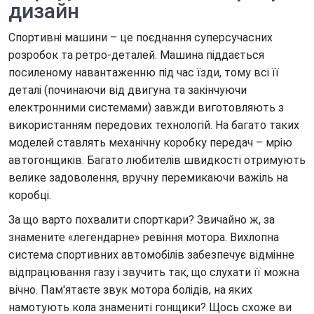
дизайн
Спортивні машини – це поєднання суперсучасних
розробок та ретро-деталей. Машина піддається
посиленому навантаженню під час їзди, тому всі її
деталі (починаючи від двигуна та закінчуючи
електронними системами) завжди виготовляють з
використанням передових технологій. На багато таких
моделей ставлять механічну коробку передач – мрію
автогонщиків. Багато любителів швидкості отримують
велике задоволення, вручну перемикаючи важіль на
коробці.
За що варто похвалити спорткари? Звичайно ж, за
знамените «легендарне» ревіння мотора. Вихлопна
система спортивних автомобілів забезпечує відмінне
відпрацювання газу і звучить так, що слухати її можна
вічно. Пам'ятаєте звук мотора болідів, на яких
намотують кола знамениті гонщики? Щось схоже ви