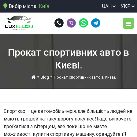
Вибір міста:
Київ
Парк авто
Прокат спортивних авто в
Послуги
Києві.
Довгострокова оренда автомобіля
Умови оренди
»
»
Blog
Прокат спортивних авто в Києві.
Здати свій автомобіль в оренду
Відгуки
Нічне розвезення персоналу
Блог
Оренда Toyota Land Cruiser 250 у Києві.
Спорткар – це автомобіль-мрія, але більшість людей не
мають грошей на таку дорогу покупку. Якщо ви хочете
Оренда авто для виїзду за кордон
Контакти
проїхатися з вітерцем, але поки що не маєте
Оренда авто для корпоративних клієнтів
можливості купити спортивну машину, орендуйте її!