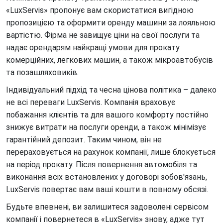
«LuxServis» пропонує вам скористатися вигідною
пропозицією та оформити оренду машини за лояльною
вартістю. Фірма не завищує ціни на свої послуги та
надає орендарям найкращі умови для прокату
комерційних, легкових машин, а також мікроавтобусів
та позашляховиків.
Індивідуальний підхід та чесна цінова політика – далеко
не всі переваги LuxServis. Компанія враховує
побажання клієнтів та для вашого комфорту постійно
знижує витрати на послуги оренди, а також мінімізує
гарантійний депозит. Таким чином, він не
перераховується на рахунок компанії, лише блокується
на період прокату. Після повернення автомобіля та
виконання всіх встановлених у договорі зобов'язань,
LuxServis повертає вам ваші кошти в повному обсязі.
Будьте впевнені, ви залишитеся задоволені сервісом
компанії і повернетеся в «LuxServis» знову, адже тут