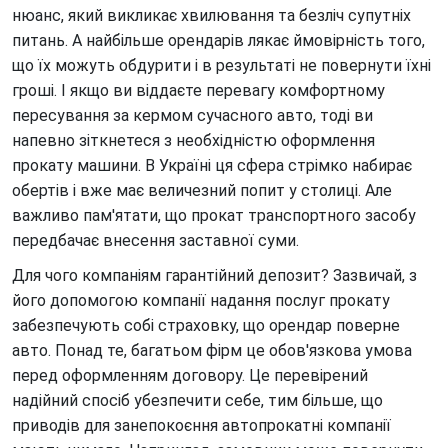
нюанс, який викликає хвилювання та безліч супутніх
Оренда авто для подорожей
питань. А найбільше орендарів лякає ймовірність того,
Оренда авто для посольств
що їх можуть обдурити і в результаті не повернути їхні
Оренда авто для фотосесії
гроші. І якщо ви віддаєте перевагу комфортному
пересування за кермом сучасного авто, тоді ви
Оренда авто для юридичних осіб
напевно зіткнетеся з необхідністю оформлення
Оренда авто з ГБО
прокату машини. В Україні ця сфера стрімко набирає
обертів і вже має величезний попит у столиці. Але
Оренда авто на весілля
важливо пам'ятати, що прокат транспортного засобу
Оренда авто на вихідні
передбачає внесення заставної суми.
Оренда авто на добу
Для чого компаніям гарантійний депозит? Зазвичай, з
його допомогою компанії надання послуг прокату
Оренда авто на захід
забезпечують собі страховку, що орендар поверне
Оренда авто на місяць
авто. Понад те, багатьом фірм це обов'язкова умова
перед оформленням договору. Це перевірений
Оренда авто на рік
надійний спосіб убезпечити себе, тим більше, що
Оренда автомобілів на День народження
приводів для занепокоєння автопрокатні компанії