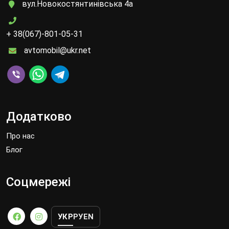
вул.Новокостянтинівська 4а
+ 38(067)-801-05-31
avtomobil@ukr.net
Додатково
Про нас
Блог
Соцмережі
УКР
РУ
EN