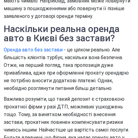
мають чимало. Наприклад, замовник може повернути
Оренда автомобіля в аеропорту Бориспіль
машину з пошкодженнями або повернути її пізніше
Оренда автомобіля в аеропорту Жуляни
заявленого у договорі оренди терміну.
Оренда електромобіля
Наскільки реальна оренда
авто в Києві без застави?
Оренда машини на тиждень
Погодинна оренда автомобіля
Оренда авто без застави
- це цілком реально. Але
більшість клієнтів турбує, наскільки вона безпечна.
Додаткові послуги оренди автомобілів
Отже, на перший погляд, така пропозиція дуже
приваблива, адже при оформленні прокату орендарю
не потрібно вносити додаткові платежі. Однак,
необхідно розглянути питання більш детально.
Важливо розуміти, що такий депозит є страховкою
прокатної фірми у разі ДТП, можливих ушкоджень
тощо. Тому, за винятком необхідності внесення
застави, прокатник повинен компенсувати ризики
чимось іншим. Найчастіше це вартість самої послуги.
Будьте впевнені, що фірма, яка надає оренду авто у