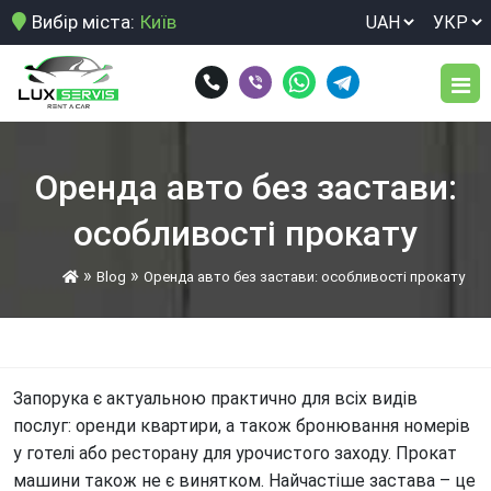
Вибір міста:
Київ
Парк авто
Оренда авто без застави:
Послуги
особливості прокату
Довгострокова оренда автомобіля
Умови оренди
»
»
Blog
Оренда авто без застави: особливості прокату
Здати свій автомобіль в оренду
Відгуки
Нічне розвезення персоналу
Блог
Оренда Toyota Land Cruiser 250 у Києві.
Запорука є актуальною практично для всіх видів
послуг: оренди квартири, а також бронювання номерів
Оренда авто для виїзду за кордон
Контакти
у готелі або ресторану для урочистого заходу. Прокат
Оренда авто для корпоративних клієнтів
машини також не є винятком. Найчастіше застава – це