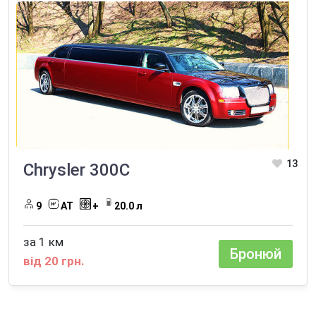
13
Chrysler 300C
9
АТ
+
20.0 л
за 1 км
Бронюй
від 20 грн.