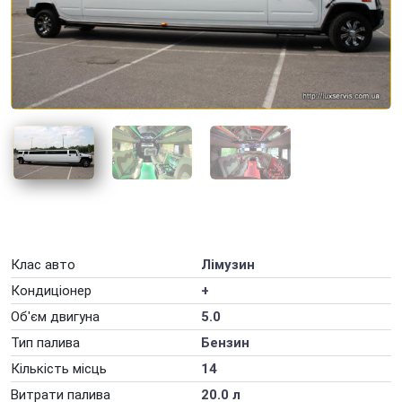
Оренда авто для подорожей
Оренда авто для посольств
Оренда авто для фотосесії
Оренда авто для юридичних осіб
Оренда авто з ГБО
Оренда авто на весілля
Оренда авто на вихідні
Оренда авто на добу
Клас авто
Лімузин
Оренда авто на захід
Кондиціонер
+
Оренда авто на місяць
Об'єм двигуна
5.0
Тип палива
Бензин
Оренда авто на рік
Кількість місць
14
Оренда автомобілів на День народження
Витрати палива
20.0 л