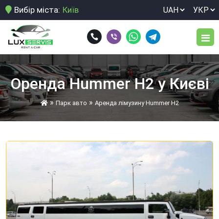
Вибір міста:
Київ
Парк авто
Оренда Hummer H2 у Києві
Послуги
»
»
Парк авто
Аренда лімузину Hummer H2
Довгострокова оренда автомобіля
Умови оренди
Здати свій автомобіль в оренду
Відгуки
Нічне розвезення персоналу
Блог
Оренда Toyota Land Cruiser 250 у Києві.
Оренда авто для виїзду за кордон
Контакти
Оренда авто для корпоративних клієнтів