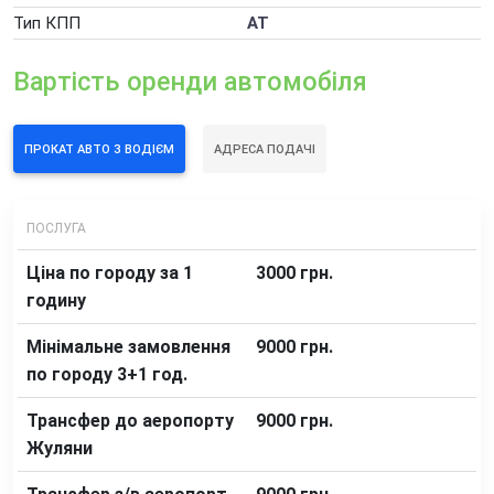
Оренда автомобіля в аеропорту Бориспіль
Тип КПП
АТ
Оренда автомобіля в аеропорту Жуляни
Вартість оренди автомобіля
Оренда електромобіля
Оренда машини на тиждень
ПРОКАТ АВТО З ВОДІЄМ
АДРЕСА ПОДАЧІ
Погодинна оренда автомобіля
Додаткові послуги оренди автомобілів
ПОСЛУГА
Ціна по городу за 1
3000 грн.
годину
Мінімальне замовлення
9000 грн.
по городу 3+1 год.
Трансфер до аеропорту
9000 грн.
Жуляни