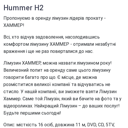
Hummer H2
Пропонуємо в оренду лімузин лідерів прокату -
ХАММЕР!
Всі, хто відчув задоволення, насолодившись
комфортом лімузину ХАММЕР - отримали незабутні
враження і ще не раз поверталися до нас.
Лімузин ХАММЕР, можна назвати лімузином року!
Величезний попит на оренду саме цього лімузину
говорити багато про що. Є місце, де можна
розміститися великої компанії та відчуватись не
стисло. У нашій компанії, ви зможете взяти Лімузин
Хаммер. Саме той Лімузін, який ви бачите на фото та у
відеороликах. Найкращий Лімузин – до ваших послуг!
Будьте першими сьогодні!
Опис: місткість 16 осіб, довжина 11 м, DVD, CD, 5TV,