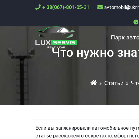
+ 38(067)-801-05-31
avtomobil@ukr.
Парк авт
Что нужно зна
Статьи
Чт
»
»
Если вы запланировали автомобильное пу
статье расскажем о секретах комфортного 