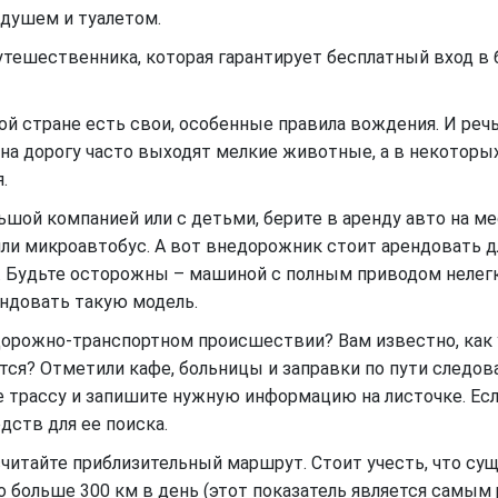
 душем и туалетом.
путешественника, которая гарантирует бесплатный вход в 
дой стране есть свои, особенные правила вождения. И реч
 на дорогу часто выходят мелкие животные, а в некоторы
.
ьшой компанией или с детьми, берите в аренду авто на м
и микроавтобус. А вот внедорожник стоит арендовать д
 Будьте осторожны – машиной с полным приводом нелегко
ендовать такую модель.
и дорожно-транспортном происшествии? Вам известно, как 
тся? Отметили кафе, больницы и заправки по пути следов
е трассу и запишите нужную информацию на листочке. Есл
дств для ее поиска.
ссчитайте приблизительный маршрут. Стоит учесть, что су
о больше 300 км в день (этот показатель является самым