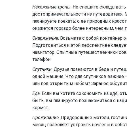
Нехоженые тропы
. Не спешите складывать
достопримечательности из путеводителя. М
планируете поехать: о ее природных крас
окажется гораздо более интересным, чем 
Снаряжение
. Возьмите с собой контейнер-х
Подготовиться к этой перспективе следует
навигатор. Опытные путешественники совет
телефон.
Спутники
. Друзья познаются в беде и путе
одной машине. Что для спутников важнее 
или под открытым небом? Заранее обсудите
Еда
. Если вы хотите сэкономить на еде, о
быть, вы планируете познакомиться с наци
кормят.
Проживание
. Придорожные мотели, гостини
месяц позволяет устроить ночлег и в собс