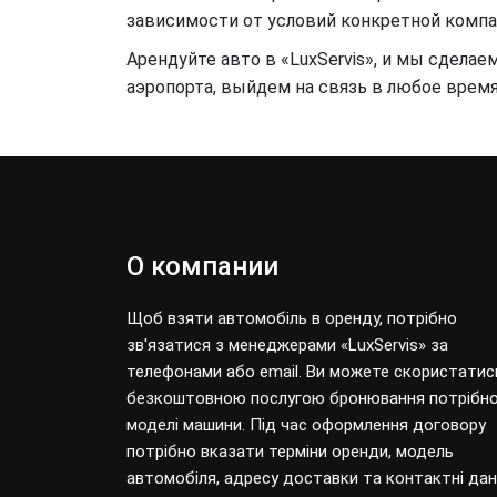
зависимости от условий конкретной компа
Арендуйте авто в «LuxServis», и мы сдел
аэропорта, выйдем на связь в любое врем
О компании
Щоб взяти автомобіль в оренду, потрібно
зв'язатися з менеджерами «LuxServis» за
телефонами або email. Ви можете скористатис
безкоштовною послугою бронювання потрібно
моделі машини. Під час оформлення договору
потрібно вказати терміни оренди, модель
автомобіля, адресу доставки та контактні дані