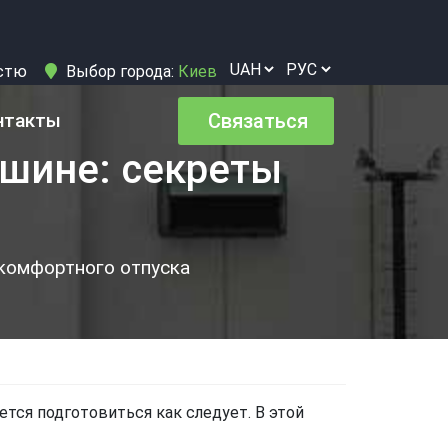
істю
Выбор города:
Киев
нтакты
Связаться
ашине: секреты
 комфортного отпуска
дется подготовиться как следует. В этой