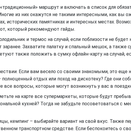
 «традиционный» маршрут и включать в список для обяза
ногие из них окажутся не такими интересными, как вы ож
отах, исторических памятниках и интересных местах. Воз
тот, который рекомендуют гайды.
олодильник и термос на случай, если поблизости не будет 
 заранее. Захватите палатку и спальный мешок, а также с
уют также положить в сумку офлайн-карту на случай, ес
шествии. Если вам весело со своими знакомыми, это еще н
– полноценный отдых или поход на дискотеку? Где они со
 все вопросы, которые могут возникнуть у вас в поездк
тметьте на карте все супермаркеты, которые будут преб
ональной кухней? Тогда не забудьте посоветоваться с ме
цы, кемпинг – выбирайте вариант на свой вкус. Также пе
твенном транспортном средстве. Если беспокоитесь о св