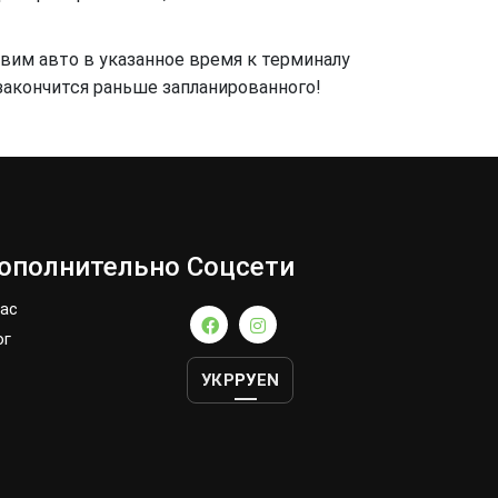
вим авто в указанное время к терминалу
закончится раньше запланированного!
ополнительно
Соцсети
нас
ог
УКР
РУ
EN