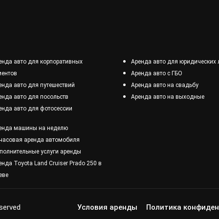
енда авто для корпоративных
Аренда авто для юридических 
иентов
Аренда авто с ГБО
енда авто для путешествий
Аренда авто на свадьбу
енда авто для посольств
Аренда авто на выходные
енда авто для фотосессии
енда машины на неделю
часовая аренда автомобиля
полнительные услуги аренды
енда Toyota Land Cruiser Prado 250 в
еве
eserved
Условия аренды
Политика конфиде