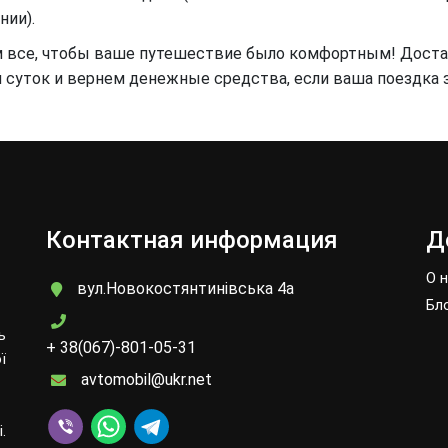
нии).
аем все, чтобы ваше путешествие было комфортным! Доста
я суток и вернем денежные средства, если ваша поездка 
Контактная информация
Д
О 
вул.Новокостянтинівська 4а
Бл
ь
+ 38(067)-801-05-31
ї
avtomobil@ukr.net
.