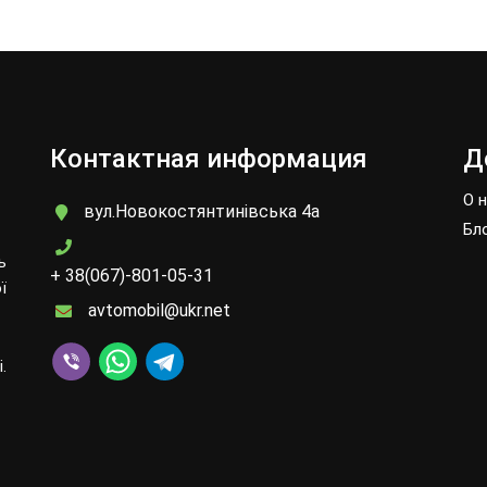
Контактная информация
Д
О 
вул.Новокостянтинівська 4а
Бл
ь
+ 38(067)-801-05-31
ї
avtomobil@ukr.net
.