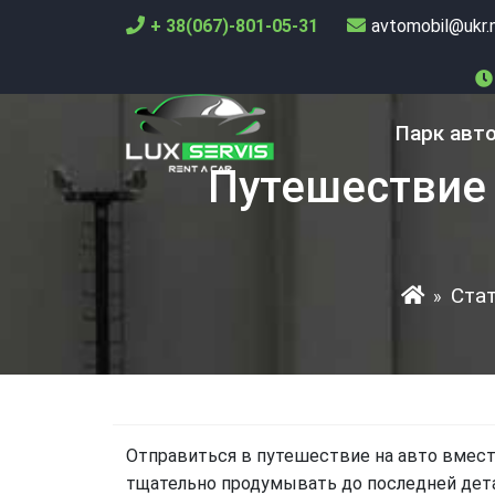
+ 38(067)-801-05-31
avtomobil@ukr.
Парк авт
Путешествие 
Ста
»
Отправиться в путешествие на авто вместе
тщательно продумывать до последней дета