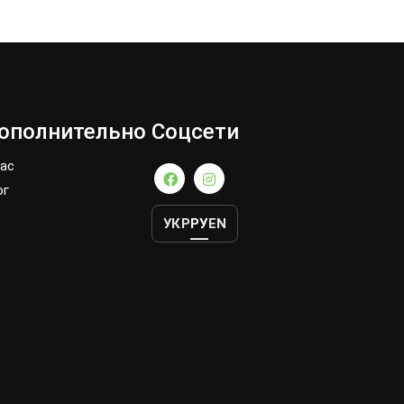
ополнительно
Соцсети
нас
ог
УКР
РУ
EN