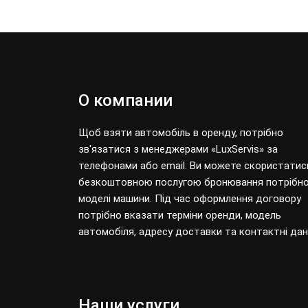
О компании
Щоб взяти автомобіль в оренду, потрібно
зв'язатися з менеджерами «LuxServis» за
телефонами або email. Ви можете скористатис
безкоштовною послугою бронювання потрібно
моделі машини. Під час оформлення договору
потрібно вказати терміни оренди, модель
автомобіля, адресу доставки та контактні дані
Наши услуги