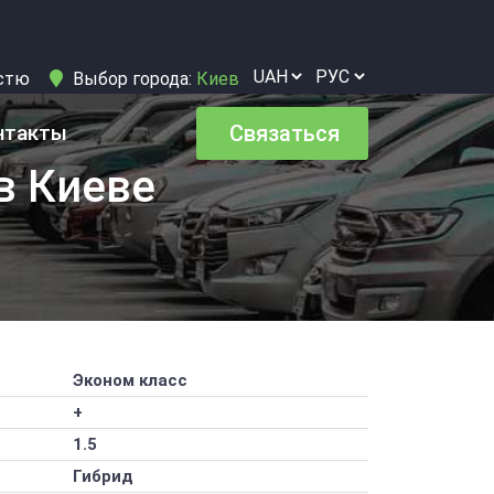
істю
Выбор города:
Киев
нтакты
Связаться
в Киеве
Эконом класс
+
1.5
Гибрид