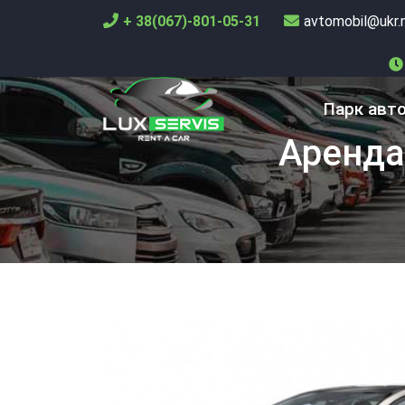
+ 38(067)-801-05-31
avtomobil@ukr.
Парк авт
Аренда