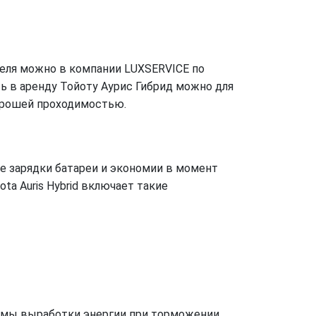
ителя можно в компании LUXSERVICE по
ять в аренду Тойоту Аурис Гибрид можно для
орошей проходимостью.
е зарядки батареи и экономии в момент
a Auris Hybrid включает такие
темы выработки энергии при торможении