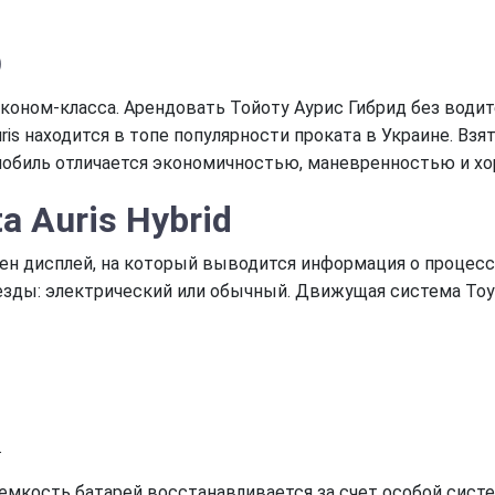
D
 эконом-класса. Арендовать Тойоту Аурис Гибрид без вод
ris находится в топе популярности проката в Украине. Вз
обиль отличается экономичностью, маневренностью и х
a Auris Hybrid
щен дисплей, на который выводится информация о процесс
зды: электрический или обычный. Движущая система Toyot
.
 емкость батарей восстанавливается за счет особой сис