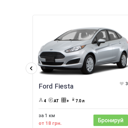
3
Ford Fiesta
4
AT
+
7.0 л
за 1 км
Бронируй
от 18 грн.