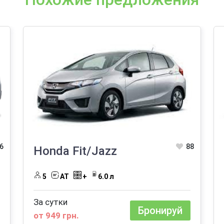
6
88
Honda Fit/Jazz
5
AT
+
6.0 л
За сутки
Бронируй
от 949 грн.