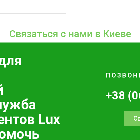
Связаться с нами в Киеве
для
ПОЗВОН
й
+38 (0
лужба
ентов Lux
Св
помочь