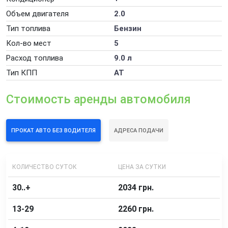
Аренда электромобиля
Объем двигателя
2.0
Долгосрочная аренда автомобиля
Тип топлива
Бензин
Кол-во мест
5
Ночная развозка персонала
Расход топлива
9.0 л
Почасовая аренда автомобиля
Тип КПП
AT
Сдать свой автомобиль в аренду
Стоимость аренды автомобиля
Дополнительные услуги аренды автомобилей
ПРОКАТ АВТО БЕЗ ВОДИТЕЛЯ
АДРЕСА ПОДАЧИ
КОЛИЧЕСТВО СУТОК
ЦЕНА ЗА СУТКИ
30..+
2034 грн.
13-29
2260 грн.