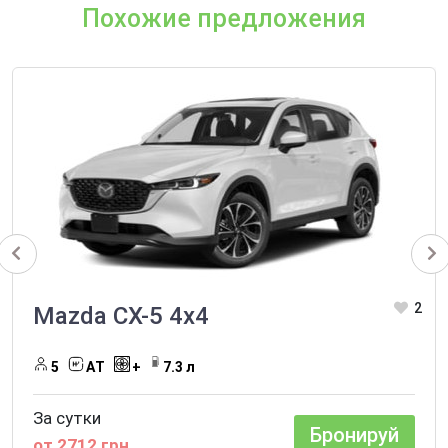
Похожие предложения
2
Mazda CX-5 4х4
5
AТ
+
7.3 л
За сутки
Бронируй
от 2712 грн.