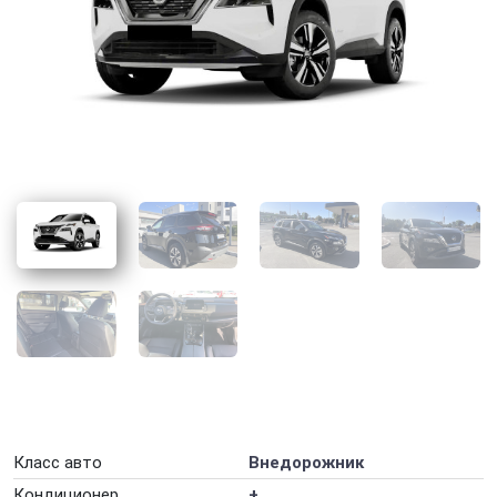
Аренда авто для юридических лиц
Аренда авто на выходные
Аренда авто на год
Аренда авто на мероприятие
Аренда авто на месяц
Аренда авто на свадьбу
Аренда авто на сутки
Аренда авто с ГБО
Аренда автомобилей на День рождения
Аренда автомобиля в аэропорту Борисполь
Аренда автомобиля в аэропорту Жуляны
Класс авто
Внедорожник
Аренда машины на неделю
Кондиционер
+