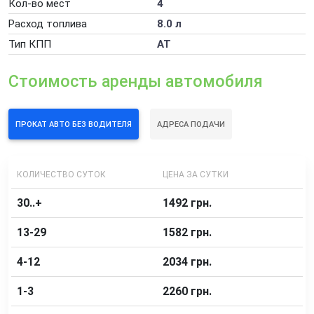
Кол-во мест
4
Сдать свой автомобиль в аренду
Расход топлива
8.0 л
Дополнительные услуги аренды автомобилей
Тип КПП
AT
Стоимость аренды автомобиля
ПРОКАТ АВТО БЕЗ ВОДИТЕЛЯ
АДРЕСА ПОДАЧИ
КОЛИЧЕСТВО СУТОК
ЦЕНА ЗА СУТКИ
30..+
1492 грн.
13-29
1582 грн.
4-12
2034 грн.
1-3
2260 грн.