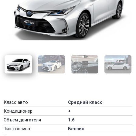
Аренда авто на год
Аренда авто на мероприятие
Аренда авто на месяц
Аренда авто на свадьбу
Аренда авто на сутки
Аренда авто с ГБО
Аренда автомобилей на День рождения
Аренда машины на неделю
Аренда электромобиля
Класс авто
Средний класс
Долгосрочная аренда автомобиля
Кондиционер
+
Ночная развозка персонала
Объем двигателя
1.6
Почасовая аренда автомобиля
Тип топлива
Бензин