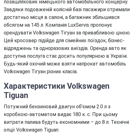
позашляховик німецького автомобільного концерну.
Завдяки подовженій колісній базі пасажири отримали
достатньо місця в салоні, а багажник збільшився
обсягом на 145 л. Компанія LuxServis пропонує
орендувати Volkswagen Тігуан за привабливою ціною.
Цей кросовер підійде для сімейних поїздок, бізнес-
відряджень та одноразових виїздів. Оренда авто як
доступна послуга стає досить популярною в Україні.
Будь-який охочий може взяти напрокат автомобіль
Volkswagen Тігуан різних класів.
Характеристики Volkswagen
Tiguan
Потужний бензиновий двигун об'ємом 2.0 л з
коробкою-автоматом видає 180 к. с. При цьому
витрати палива будуть економними – до 8 л. Технічні
опції Volkswagen Tiguan: