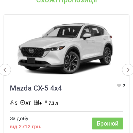
2
Mazda CX-5 4х4
5
AТ
+
7.3 л
За добу
Бронюй
від 2712 грн.