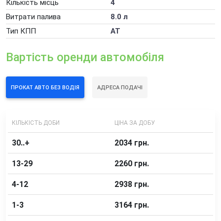
Кількість місць
4
Погодинна оренда автомобіля
Витрати палива
8.0 л
Додаткові послуги оренди автомобілів
Тип КПП
AT
Вартість оренди автомобіля
ПРОКАТ АВТО БЕЗ ВОДІЯ
АДРЕСА ПОДАЧІ
КІЛЬКІСТЬ ДОБИ
ЦІНА ЗА ДОБУ
30..+
2034 грн.
13-29
2260 грн.
4-12
2938 грн.
1-3
3164 грн.