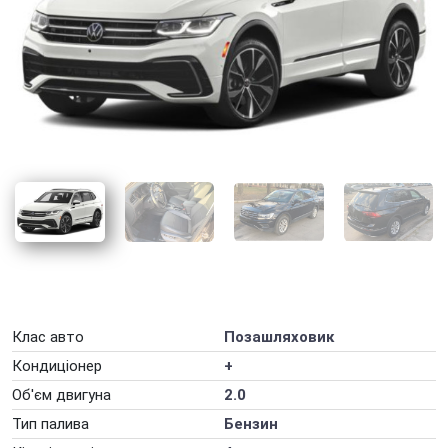
Оренда авто для фотосесії
Оренда авто для юридичних осіб
Оренда авто з ГБО
Оренда авто на весілля
Оренда авто на вихідні
Оренда авто на добу
Оренда авто на захід
Оренда авто на місяць
Оренда авто на рік
Клас авто
Позашляховик
Оренда автомобілів на День народження
Кондиціонер
+
Оренда електромобіля
Об'єм двигуна
2.0
Оренда машини на тиждень
Тип палива
Бензин