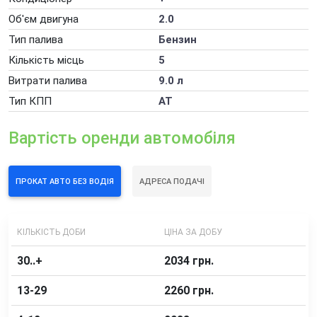
Погодинна оренда автомобіля
Об'єм двигуна
2.0
Додаткові послуги оренди автомобілів
Тип палива
Бензин
Кількість місць
5
Витрати палива
9.0 л
Тип КПП
AT
Вартість оренди автомобіля
ПРОКАТ АВТО БЕЗ ВОДІЯ
АДРЕСА ПОДАЧІ
КІЛЬКІСТЬ ДОБИ
ЦІНА ЗА ДОБУ
30..+
2034 грн.
13-29
2260 грн.