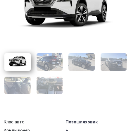
Оренда авто для фотосесії
Оренда авто для юридичних осіб
Оренда авто з ГБО
Оренда авто на весілля
Оренда авто на вихідні
Оренда авто на добу
Оренда авто на захід
Оренда авто на місяць
Оренда авто на рік
Оренда автомобілів на День народження
Оренда електромобіля
Клас авто
Позашляховик
Оренда машини на тиждень
Кондиціонер
+