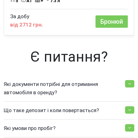
5
AТ
+
7.3 л
За добу
Бронюй
від 2712 грн.
Є питання?
Які документи потрібні для отримання
автомобіля в оренду?
Що таке депозит і коли повертається?
Які умови про пробіг?