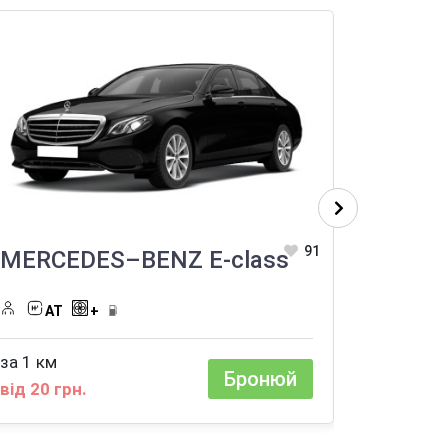
91
MERCEDES–BENZ E-class
FORD
АТ
+
2
A
за 1 км
За добу
Бронюй
від 20 грн.
від 9040