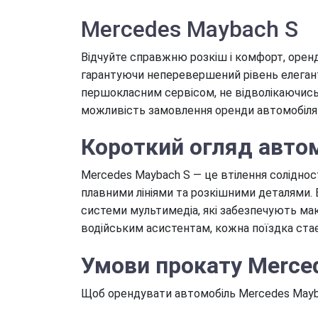
Mercedes Maybach S
Відчуйте справжню розкіш і комфорт, оренд
гарантуючи неперевершений рівень елегантн
першокласним сервісом, не відволікаючись 
можливість замовлення оренди автомобіля 
Короткий огляд авто
Mercedes Maybach S — це втілення соліднос
плавними лініями та розкішними деталями. В
системи мультимедіа, які забезпечують ма
водійським асистентам, кожна поїздка ста
Умови прокату Merce
Щоб орендувати автомобіль Mercedes Mayba