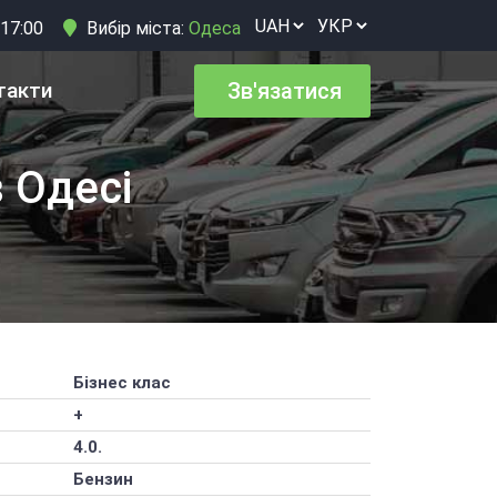
 17:00
Вибір міста:
Одеса
такти
Зв'язатися
 Одесі
Бізнес клас
+
4.0.
Бензин