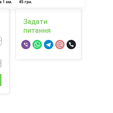
 1 км.
45 грн.
Задати
питання