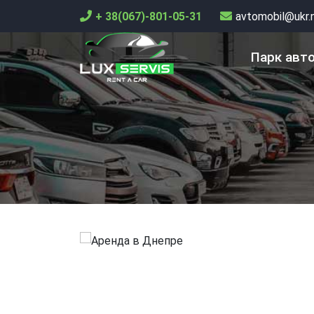
+ 38(067)-801-05-31
avtomobil@ukr.
Парк авт