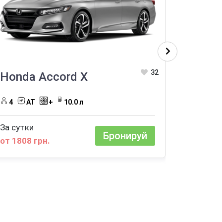
32
Honda Accord X
Merce
4mati
4
AT
+
10.0 л
5
A
За сутки
Бронируй
от 1808 грн.
За сутки
от 3616 