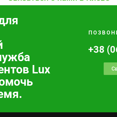
для
ПОЗВОН
й
+38 (0
лужба
ентов Lux
Св
помочь
емя.