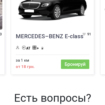
3
91
MERCEDES–BENZ E-class
АТ
+
за 1 км
Бронируй
от 18 грн.
Есть вопросы?