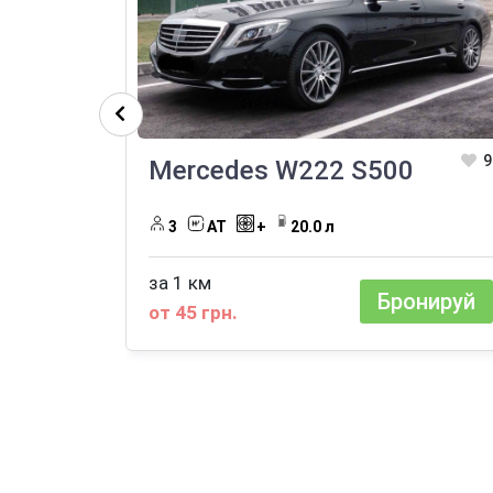
9
Mercedes W222 S500
3
АТ
+
20.0 л
за 1 км
Бронируй
от 45 грн.