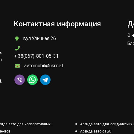
Контактная информация
Д
О 
вул.Уличная 26
Бл
ь
+ 38(067)-801-05-31
ї
avtomobil@ukr.net
.
енда авто для корпоративных
Аренда авто для юридических 
иентов
Аренда авто с ГБО